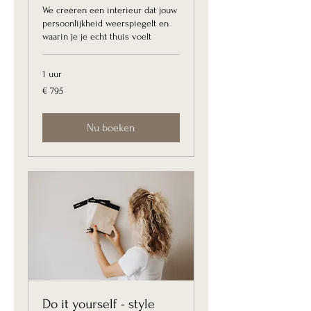
We creëren een interieur dat jouw
persoonlijkheid weerspiegelt en
waarin je je echt thuis voelt
1 uur
795
€ 795
euro
Nu boeken
Do it yourself - style