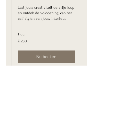
Laat jouw creativiteit de vrije loop
en ontdek de voldoening van het
zelf stylen van jouw interieur.
1 uur
280
€ 280
euro
Nu boeken
Contact
hallo@mejumaliving.nl