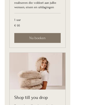
realiseren die voldoet aan jullie
wensen, eisen en uitdagingen
1 uur
95
€ 95
euro
Nu boeken
Shop till you drop