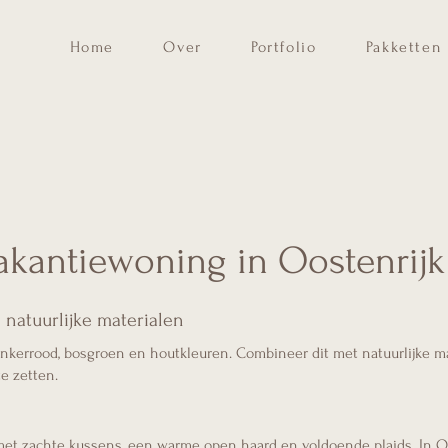
Home
Over
Portfolio
Pakketten
akantiewoning in Oostenrijk
 natuurlijke materialen
nkerrood, bosgroen en houtkleuren. Combineer dit met natuurlijke mat
e zetten.
et zachte kussens, een warme open haard en voldoende plaids. In Oo