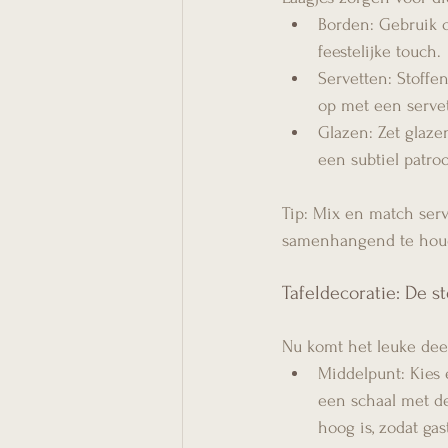
Borden: Gebruik o
feestelijke touch.
Servetten: Stoffe
op met een servet
Glazen: Zet glaze
een subtiel patro
Tip: Mix en match serv
samenhangend te hou
Tafeldecoratie: De s
Nu komt het leuke deel
Middelpunt: Kies 
een schaal met de
hoog is, zodat ga