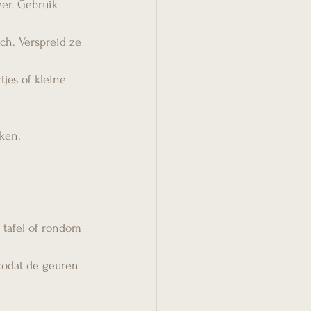
er. Gebruik 
ch. Verspreid ze 
tjes of kleine 
aken.
e tafel of rondom 
 zodat de geuren 