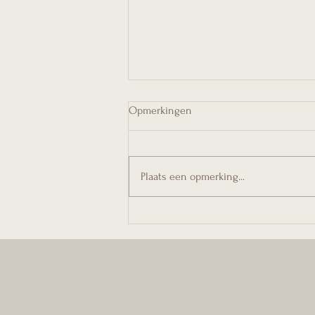
Opmerkingen
Plaats een opmerking...
Zo maak je je huis weer sfeervol
en gezellig