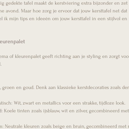
ig gedekte tafel maakt de kerstviering extra bijzonder en zet
e avond. Maar hoe zorg je ervoor dat jouw kersttafel net dat 
l ik mijn tips en ideeën om jouw kersttafel in een stijlvol en fe
leurenpalet
ma of kleurenpalet geeft richting aan je styling en zorgt voo
.
d, groen en goud. Denk aan klassieke kerstdecoraties zoals d
sch: Wit, zwart en metallics voor een strakke, tijdloze look.
 Koele tinten zoals ijsblauw, wit en zilver, gecombineerd me
m: Neutrale kleuren zoals beige en bruin, gecombineerd met n