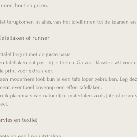
linnen, hout en groen.
let terugkomen in alles, van het tafellinnen tot de kaarsen en
 Tafellaken of runner
tafel begint met de juiste basis.
en tafellaken dat past bij je thema. Ga voor klassiek wit voor 
le print voor extra sfeer.
 een modernere look kun je een tafelloper gebruiken. Leg de
accent, eventueel bovenop een effen tafellaken.
uik placemats van natuurlijke materialen zoals jute of rotan 
ect.
rvies en textiel
epte en een luxe uitstraling.