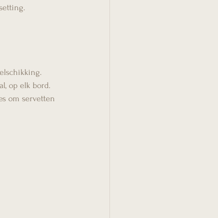
setting.
elschikking.
l, op elk bord.
es om servetten 