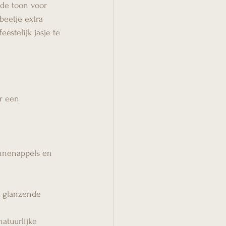
 de toon voor 
beetje extra 
estelijk jasje te 
r een 
ennenappels en 
t glanzende 
atuurlijke 