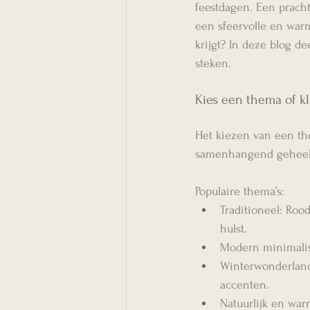
feestdagen. Een pracht
een sfeervolle en warm
krijgt? In deze blog dee
steken.
Kies een thema of k
Het kiezen van een the
samenhangend geheel
Populaire thema’s:
Traditioneel: Roo
hulst.
Modern minimalisti
Winterwonderland:
accenten.
Natuurlijk en war