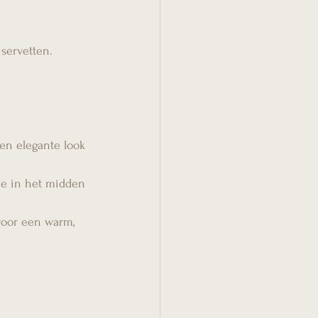
 servetten.
een elegante look 
ze in het midden 
voor een warm, 