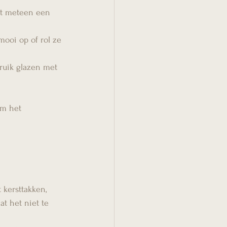
ft meteen een 
ooi op of rol ze 
bruik glazen met 
om het 
 kersttakken, 
t het niet te 