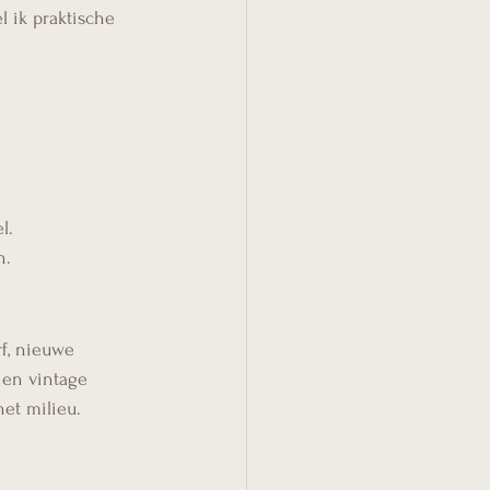
l ik praktische 
l.
n.
f, nieuwe 
 en vintage 
het milieu.