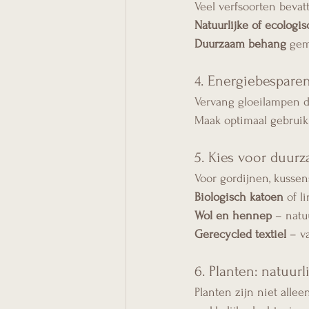
Veel verfsoorten bevat
Natuurlijke of ecologis
Duurzaam behang
 gem
4. Energiebesparen
Vervang gloeilampen d
Maak optimaal gebruik v
5. Kies voor duurz
Voor gordijnen, kussen
Biologisch katoen
 of 
Wol en hennep
 – natu
Gerecycled textiel
 – v
6. Planten: natuur
Planten zijn niet allee