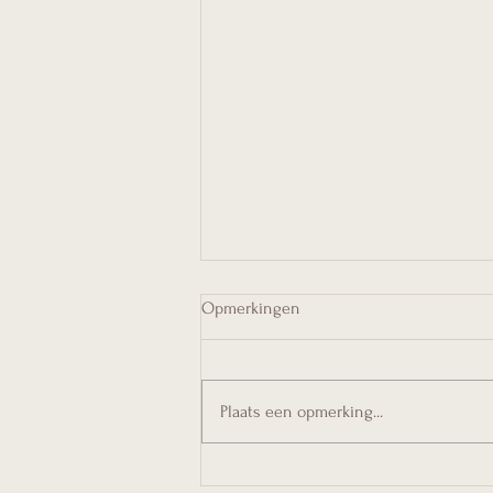
Opmerkingen
Plaats een opmerking...
Zo maak je je huis weer sfeervol