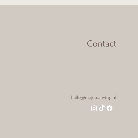
en gezellig
Contact
hallo@mejumaliving.nl