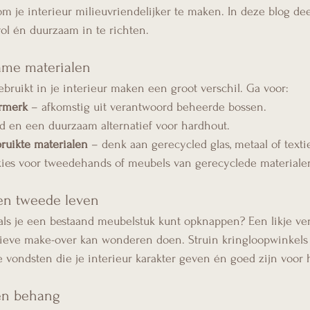
om je interieur milieuvriendelijker te maken. In deze blog dee
vol én duurzaam in te richten.
zame materialen
ebruikt in je interieur maken een groot verschil. Ga voor:
rmerk
 – afkomstig uit verantwoord beheerde bossen.
d en een duurzaam alternatief voor hardhout.
ruikte materialen
 – denk aan gerecycled glas, metaal of textie
kies voor tweedehands of meubels van gerecyclede materiale
en tweede leven
s je een bestaand meubelstuk kunt opknappen? Een likje ver
tieve make-over kan wonderen doen. Struin kringloopwinkels
 vondsten die je interieur karakter geven én goed zijn voor 
en behang