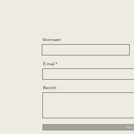
sfeer in je vakantiehuis
Voornaam
E-mail
Bericht
Vers